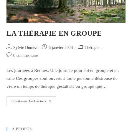
LA THÉRAPIE EN GROUPE
Auteur/autrice
Publication
Post
Sylvie Dumez
6 janvier 2023
Thérapie
de
publiée :
category:
Commentaires
0 commentaire
la
de
publication :
la
Les journées à Rennes, Une journée pour soi en groupe et en
publication :
salle Ces groupes sont ouverts à toute personne désireuse de
vivre un temps de thérapie gestaltiste en groupe que…
La
Continuer La Lecture
Thérapie
En
Groupe
À PROPOS