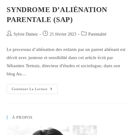
SYNDROME D’ALIÉNATION
PARENTALE (SAP)
Auteur/autrice
Publication
Post
Sylvie Dumez
21 février 2023
Parentalité
de
publiée :
category:
la
Le processus d’aliénation des enfants par un parent aliénant est
publication :
décrit avec justesse et sensibilité dans cet article écrit par
Sébastien Tertrais, directeur d'études et sociologue, dans son
blog Au…
Syndrome
Continuer La Lecture
D’Aliénation
Parentale
(SAP)
À PROPOS