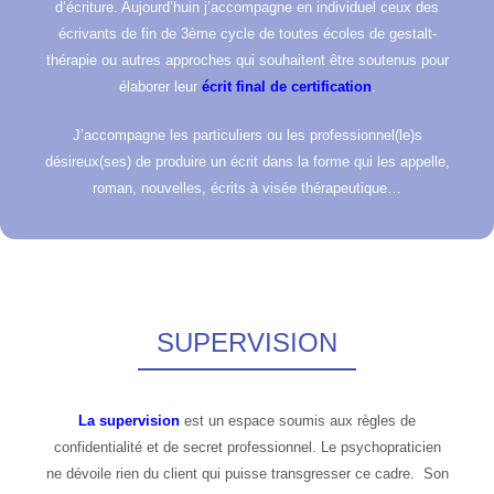
d’écriture. Aujourd’huin j’accompagne en individuel ceux des
écrivants de fin de 3ème cycle de toutes écoles de gestalt-
thérapie ou autres approches qui souhaitent être soutenus pour
élaborer leur
écrit final de certification
.
J’accompagne les particuliers ou les professionnel(le)s
désireux(ses) de produire un écrit dans la forme qui les appelle,
roman, nouvelles, écrits à visée thérapeutique…
SUPERVISION
La supervision
est un espace soumis aux règles de
confidentialité et de secret professionnel. Le psychopraticien
ne dévoile rien du client qui puisse transgresser ce cadre. Son