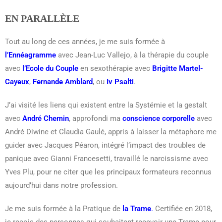
EN PARALLÈLE
Tout au long de ces années, je me suis formée à
l’Ennéagramme
avec Jean-Luc Vallejo, à la thérapie du couple
avec
l’Ecole du Couple
en sexothérapie avec
Brigitte Martel-
Cayeux
,
Fernande Amblard
, ou
Iv Psalti
.
J’ai visité les liens qui existent entre la Systémie et la gestalt
avec
André Chemin
, approfondi ma
conscience corporelle
avec
André Diwine et Claudia Gaulé, appris à laisser la métaphore me
guider avec Jacques Péaron, intégré l’impact des troubles de
panique avec Gianni Francesetti, travaillé le narcissisme avec
Yves Plu, pour ne citer que les principaux formateurs reconnus
aujourd’hui dans notre profession.
Je me suis formée à la Pratique de
la Trame
.
Certifiée en 2018,
je reçois des personnes qui souhaitent recevoir une Trame pour