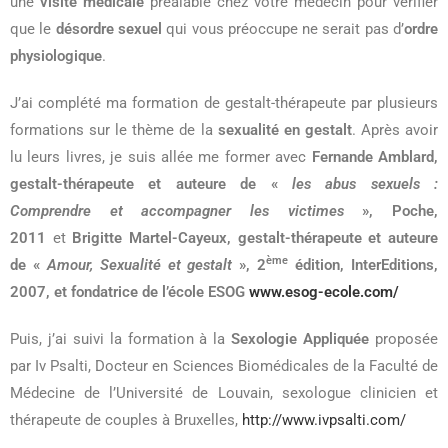
une
visite médicale
préalable chez votre médecin pour vérifier
que le
désordre sexuel
qui vous préoccupe ne serait pas d’
ordre
physiologique
.
J’ai complété ma formation de gestalt-thérapeute par plusieurs
formations sur le thème de la
sexualité en gestalt
. Après avoir
lu leurs livres, je suis allée me former avec
Fernande Amblard,
gestalt-thérapeute et auteure de «
les abus sexuels :
Comprendre et accompagner les victimes
», Poche,
2011
et
Brigitte Martel-Cayeux, gestalt-thérapeute et auteure
ème
de «
Amour, Sexualité et gestalt
», 2
édition, InterEditions,
2007, et fondatrice de l’école ESOG
www.esog-ecole.com/
Puis, j’ai suivi la formation à la
Sexologie Appliquée
proposée
par Iv Psalti, Docteur en Sciences Biomédicales de la Faculté de
Médecine de l’Université de Louvain, sexologue clinicien et
thérapeute de couples à Bruxelles,
http://www.ivpsalti.com/